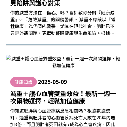
見陷阱與護心對策
你的減重方法在「傷心」嗎？醫師教你分辨『健康減
重』vs『危險減重』的關鍵警訊。 減重不應該以「犧
牲健康」為代價的戰爭，尤其在現代社會，肥胖已不
只是外觀問題，更牽動整體健康與生命風險。根據統
計，肥胖者的心血管疾病死亡人數在20年內暴增3倍
(1)，與肥胖相關的死亡中，約7成是由心血管疾病引
起(2)，可見肥胖對心血管疾病的威脅，不容忽視。粹
究診所家醫科醫師吳婉華醫師表示，面對這樣的數
據，正確的減重策略
2025-05-09
健康知識
減重＋護心血管雙重效益！最新一週一
次藥物選擇，輕鬆加值健康
你知道肥胖與心血管疾病息息相關嗎？根據數據統
計，過重與肥胖者的心血管疾病死亡人數在20年內增
加3倍，而且肥胖者死因就有7成為心血管疾病，因此