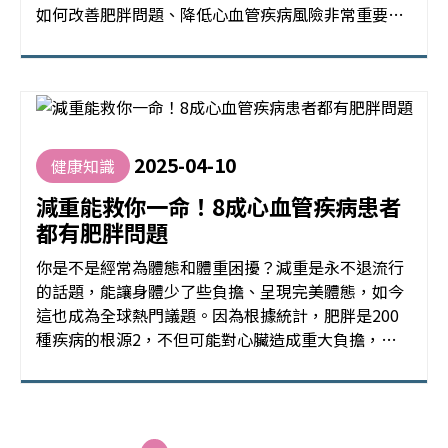
如何改善肥胖問題、降低心血管疾病風險非常重要！
健康飲食與適當運動是基本策略以外，目前有不少治
療肥胖的新型方式，在醫師處方下可有效幫助民眾更
全面地改善健康。衛福部核准的減重藥物有4種，其
中最新的 一週一次腸泌素針劑 成為許多人的減重新選
擇，同時具備減重及護心血
2025-04-10
健康知識
減重能救你一命！8成心血管疾病患者
都有肥胖問題
你是不是經常為體態和體重困擾？減重是永不退流行
的話題，能讓身體少了些負擔、呈現完美體態，如今
這也成為全球熱門議題。因為根據統計，肥胖是200
種疾病的根源2，不但可能對心臟造成重大負擔，有
超過80%的心血管疾病患者都有肥胖問題1。這篇文
章將帶大家破除患病危機，找回健康自信！