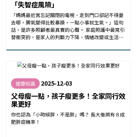
「失智症風險」
「媽媽最近常忘記關閉的電視、走到門口卻記不得要
去哪，脾氣變得比較暴躁，一點小事就生氣。」這句
話，是許多照顧者最真實的心聲。 家庭照護中最常引
發衝突的，是家人的判斷力下降、情緒改變或生活能
力退化。當這些情況發生時，我們不禁會開始思考：
長輩現在的狀況，是正常的健忘，還是失智症的警
訊？ 更令人意外的是，醫學研究已指出，肥胖有可能
是提升罹患失智症風險 ！
2025-12-03
健康知識
父母瘦一點，孩子瘦更多！全家同行效
果更好
你也認為「小時候胖，不是胖」嗎？ 長大後將有８成
肥胖症機率！