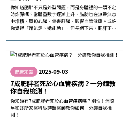
你知道肥胖不只是外型問題，而是身體裡的一顆不定
時炸彈嗎？當體重數字逐漸上升，脂肪也在無聲無息
中堆積，壓迫心臟、傷害肝臟、影響血管健康。或許
你覺得「還能走、還能動」，但長期下來，肥胖正悄
悄讓健康逐步崩壞。更重要的是，減重不只是大人的
責任，青少年也應及早關注體重，全家一起行動，才
能真正守護健康。
2025-09-03
健康知識
7成肥胖者死於心血管疾病？一分鐘教
你自我檢測！
你知道有7成肥胖者死於心血管疾病嗎？別怕！洲際
星和診所家醫科吳詩韻醫師教你如何一分鐘自我檢
測！