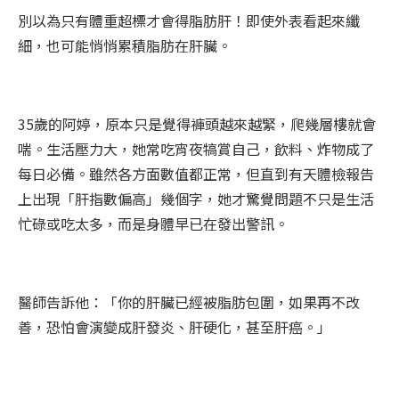
別以為只有體重超標才會得脂肪肝！即使外表看起來纖
細，也可能悄悄累積脂肪在肝臟。
35歲的阿婷，原本只是覺得褲頭越來越緊，爬幾層樓就會
喘。生活壓力大，她常吃宵夜犒賞自己，飲料、炸物成了
每日必備。雖然各方面數值都正常，但直到有天體檢報告
上出現「肝指數偏高」幾個字，她才驚覺問題不只是生活
忙碌或吃太多，而是身體早已在發出警訊。
醫師告訴他：「你的肝臟已經被脂肪包圍，如果再不改
善，恐怕會演變成肝發炎、肝硬化，甚至肝癌。」