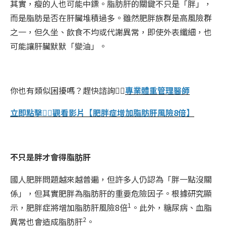
其實，瘦的人也可能中鏢。脂肪肝的關鍵不只是「胖」，
而是脂肪是否在肝臟堆積過多。雖然肥胖族群是高風險群
之一，但久坐、飲食不均或代謝異常，即使外表纖細，也
可能讓肝臟默默「變油」。
你也有類似困擾嗎？趕快諮詢👉🏻
專業體重管理醫師
立即點擊👉🏻觀看影片【肥胖症增加脂肪肝風險8倍】
不只是胖才會得脂肪肝
國人肥胖問題越來越普遍，但許多人仍認為「胖一點沒關
係」，但其實肥胖為脂肪肝的重要危險因子。根據研究顯
1
示，肥胖症將增加脂肪肝風險8倍
。此外，糖尿病、血脂
2
異常也會造成脂肪肝
。