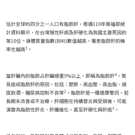
估計全球約四分之一人口有脂肪肝，根據110年衛福部統
計資料顯示，在台灣慢性肝病及肝硬化為我國主要死因的
第10位。身體質量指數(BMI)數值越高，罹患脂肪肝的機
3
率也越高
。
4
當肝臟內的脂肪占肝臟總重5%以上，即稱為脂肪肝
。常
見造成脂肪肝的原因，包括：肥胖、高血壓、高血脂、過
2
度飲酒、糖尿病控制不良等
。脂肪肝是一種健康警訊，若
長期未改善或不治療，肝細胞在持續發炎與受損後，可能
3
演變為脂肪性肝炎、肝纖維化，甚至肝硬化與肝癌
。