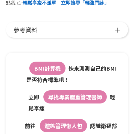
點我
👉
輕鬆享瘦不孤單 立即搜尋「輕盈門診」
參考資料
BMI計算機
快來測測自己的BMI
是否符合標準吧！
立即
尋找專業體重管理醫師
輕
鬆享瘦
前往
體態管理懶人包
認識衛福部