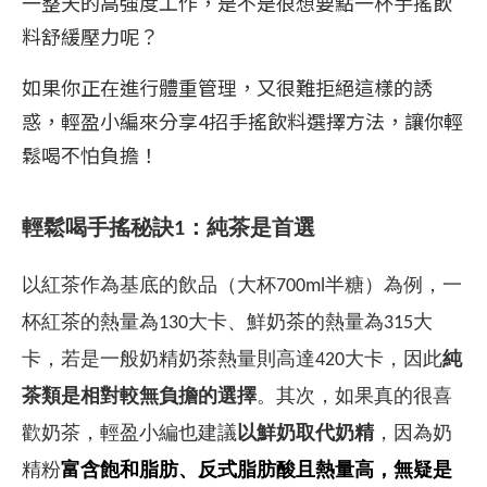
一整天的高強度工作，是不是很想要點一杯手搖飲
料舒緩壓力呢？
如果你正在進行體重管理，又很難拒絕這樣的誘
惑，輕盈小編來分享
4
招手搖飲料選擇方法，讓你輕
鬆喝不怕負擔！
輕鬆喝手搖秘訣
1
：純茶是首選
以紅茶作為基底的飲品（大杯700ml半糖）為例，一
杯紅茶的熱量為130大卡、鮮奶茶的熱量為315大
卡，若是一般奶精奶茶熱量則高達420大卡，因此
純
茶類是相對較無負擔的選擇
。其次，如果真的很喜
歡奶茶，輕盈小編也建議
以鮮奶取代奶精
，因為奶
精粉
富含飽和脂肪、反式脂肪酸且熱量高，無疑是