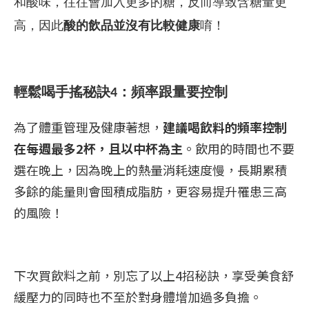
和酸味，往往會加入更多的糖，反而導致含糖量更
高，因此
酸的飲品並沒有比較健康
唷！
輕鬆喝手搖秘訣
4
：頻率跟量要控制
為了體重管理及健康著想，
建議喝飲料的頻率控制
在每週最多
2
杯，且以中杯為主
。飲用的時間也不要
選在晚上，因為晚上的熱量消耗速度慢，長期累積
多餘的能量則會囤積成脂肪，更容易提升罹患三高
的風險！
下次買飲料之前，別忘了以上4招秘訣，享受美食舒
緩壓力的同時也不至於對身體增加過多負擔。