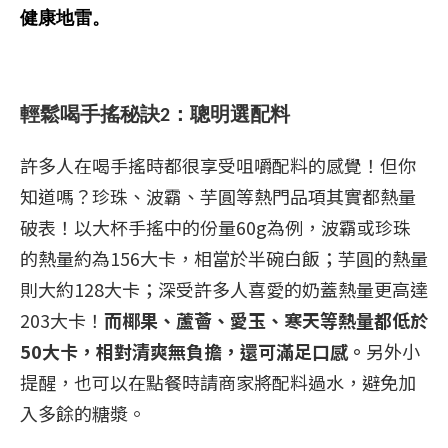
健康地雷。
輕鬆喝手搖秘訣
2
：聰明選配料
許多人在喝手搖時都很享受咀嚼配料的感覺！但你
知道嗎？珍珠、波霸、芋圓等熱門品項其實都熱量
破表！以大杯手搖中的份量
60g
為例，波霸或珍珠
的熱量約為
156
大卡，相當於半碗白飯；芋圓的熱量
則大約
128
大卡；深受許多人喜愛的奶蓋熱量更高達
203
大卡！
而椰果、蘆薈、愛玉、寒天等熱量都低於
50
大卡，相對清爽無負擔，還可滿足口感。
另外小
提醒，也可以在點餐時請商家將配料過水，避免加
入多餘的糖漿。